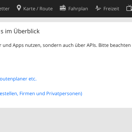
tter
Karte / Route
Fahrplan
Freizeit
Cookie-Richtlinie
Is im Überblick
ingungen
Cookie-Einstellungen
 und Apps nutzen, sondern auch über APIs. Bitte beachten 
rklärung
Entwickler
 Routenplaner etc.
estellen, Firmen und Privatpersonen)