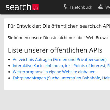
Telefonbuch
We
Ihr Eintrag
Kontakt
Für Entwickler: Die öffentlichen search.ch AP
Kundencenter Geschäftskunden
Nutzungsbed
Sie können unsere Dienste nicht nur über Web-Browser
Impressum
Datenschutze
Liste unserer öffentlichen APIs
Verzeichnis-Abfragen (Firmen und Privatpersonen)
Interaktive Karte einbinden, inkl. Points of Interest,
Wetterprognose in eigene Website einbauen
Fahrplanabfragen (Suche unterstützt Bahnhöfe, Halt